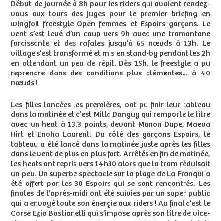
Début de journée à 8h pour les riders qui avaient rendez-
vous aux tours des juges pour le premier briefing en
wingfoil freestyle Open femmes et Espoirs garçons. Le
vent s’est levé d’un coup vers 9h avec une tramontane
forcissante et des rafales jusqu’à 65 nœuds à 13h. Le
village s’est transformé et mis en stand-by pendant les 2h
en attendant un peu de répit. Dès 15h, le freestyle a pu
reprendre dans des conditions plus clémentes… à 40
nœuds !
Les filles lancées les premières, ont pu finir leur tableau
dans la matinée et c’est Milla Danguy qui remporte le titre
avec un heat à 13.3 points, devant Manon Dupe, Maeva
Hirt et Enoha Laurent. Du côté des garçons Espoirs, le
tableau a été lancé dans la matinée juste après les filles
dans le vent de plus en plus fort. Arrêtés en fin de matinée,
les heats ont repris vers 14h30 alors que la tram réduisait
un peu. Un superbe spectacle sur la plage de La Franqui a
été offert par les 30 Espoirs qui se sont rencontrés. Les
finales de l’après-midi ont été suivies par un super public
qui a envoyé toute son énergie aux riders ! Au final c’est le
Corse Ezio Bastianelli qui s’impose après son titre de vice-