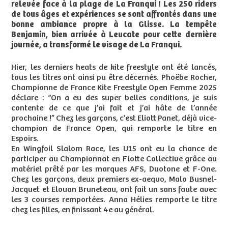
relevée face à la plage de La Franqui ! Les 250 riders
de tous âges et expériences se sont affrontés dans une
bonne ambiance propre à la Glisse. La tempête
Benjamin, bien arrivée à Leucate pour cette dernière
journée, a transformé le visage de La Franqui.
Hier, les derniers heats de kite freestyle ont été lancés,
tous les titres ont ainsi pu être décernés. Phoëbe Rocher,
Championne de France Kite Freestyle Open Femme 2025
déclare : “On a eu des super belles conditions, je suis
contente de ce que j’ai fait et j’ai hâte de l’année
prochaine !” Chez les garçons, c’est Eliott Panet, déjà vice-
champion de France Open, qui remporte le titre en
Espoirs.
En Wingfoil Slalom Race, les U15 ont eu la chance de
participer au Championnat en Flotte Collective grâce au
matériel prêté par les marques AFS, Duotone et F-One.
Chez les garçons, deux premiers ex-aequo, Malo Busnel-
Jacquet et Elouan Bruneteau, ont fait un sans faute avec
les 3 courses remportées. Anna Hélies remporte le titre
chez les filles, en finissant 4e au général.