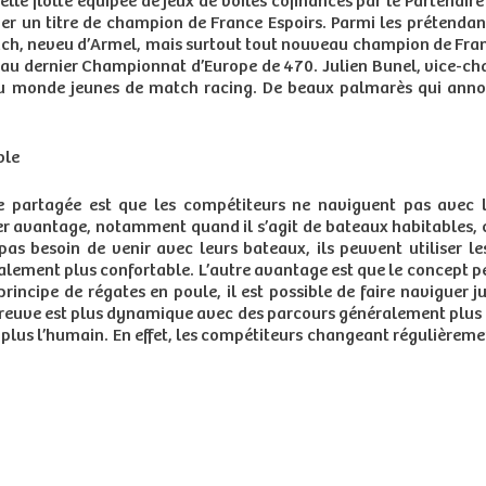
elle flotte équipée de jeux de voiles cofinancés par le Partenair
r un titre de champion de France Espoirs. Parmi les prétendan
ach, neveu d’Armel, mais surtout tout nouveau champion de Fran
 au dernier Championnat d’Europe de 470. Julien Bunel, vice-
 monde jeunes de match racing. De beaux palmarès qui annonc
ble
te partagée est que les compétiteurs ne naviguent pas avec 
ier avantage, notamment quand il s’agit de bateaux habitables, 
pas besoin de venir avec leurs bateaux, ils peuvent utiliser
ement plus confortable. L’autre avantage est que le concept pe
rincipe de régates en poule, il est possible de faire naviguer j
preuve est plus dynamique avec des parcours généralement plus c
t plus l’humain. En effet, les compétiteurs changeant régulièrem