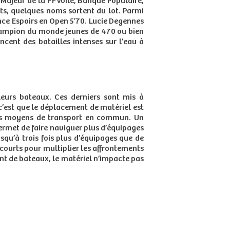
e Majeur de la FFVoile, Banque Populaire,
ts, quelques noms sortent du lot. Parmi
ce Espoirs en Open 5’70. Lucie Degennes
champion du monde jeunes de 470 ou bien
ent des batailles intenses sur l’eau à
leurs bateaux. Ces derniers sont mis à
c’est que le déplacement de matériel est
 les moyens de transport en commun. Un
rmet de faire naviguer plus d’équipages
usqu’à trois fois plus d’équipages que de
ourts pour multiplier les affrontements
ent de bateaux, le matériel n’impacte pas