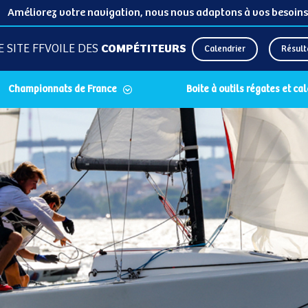
Améliorez votre navigation, nous nous adaptons à vos besoins
E SITE FFVOILE DES
COMPÉTITEURS
Calendrier
Résult
Championnats de France
Boite à outils régates et ca