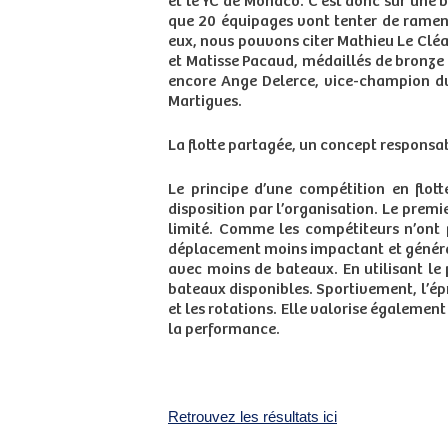
et le YC de Monaco. C’est donc sur une b
que 20 équipages vont tenter de ramene
eux, nous pouvons citer Mathieu Le Clé
et Matisse Pacaud, médaillés de bronze
encore Ange Delerce, vice-champion du
Martigues.
La flotte partagée, un concept responsa
Le principe d’une compétition en flot
disposition par l’organisation. Le prem
limité. Comme les compétiteurs n’ont 
déplacement moins impactant et général
avec moins de bateaux. En utilisant le p
bateaux disponibles. Sportivement, l’é
et les rotations. Elle valorise égalemen
la performance.
Retrouvez les résultats ici