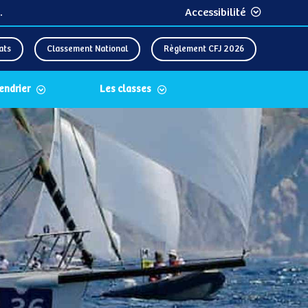
.
Accessibilité
ats
Classement National
Règlement CFJ 2026
lendrier
Les classes