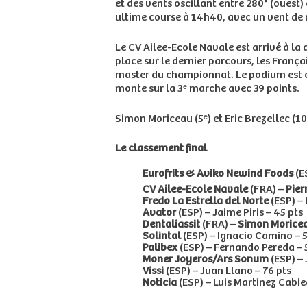
et des vents oscillant entre 280° (ouest)
ultime course à 14h40, avec un vent de
Le CV Ailee-Ecole Navale est arrivé à la
place sur le dernier parcours, les Franç
master du championnat. Le podium est 
monte sur la 3ᵉ marche avec 39 points.
Simon Moriceau (5ᵉ) et Eric Brezellec (1
Le classement final
Eurofrits & Aviko Newind Foods
(E
CV Ailee-Ecole Navale
(FRA) –
Pier
Fredo La Estrella del Norte
(ESP) –
Avator
(ESP) – Jaime Piris – 45 pts
Dentaliassit
(FRA) –
Simon Morice
Solintal
(ESP) – Ignacio Camino – 
Palibex
(ESP) – Fernando Pereda – 
Moner Joyeros/Ars Sonum
(ESP) – 
Vissi
(ESP) – Juan Llano – 76 pts
Noticia
(ESP) – Luis Martínez Cabie