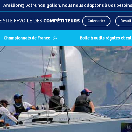
Améliorez votre navigation, nous nous adaptons à vos besoins
E SITE FFVOILE DES
COMPÉTITEURS
Calendrier
Résult
Championnats de France
Boite à outils régates et ca