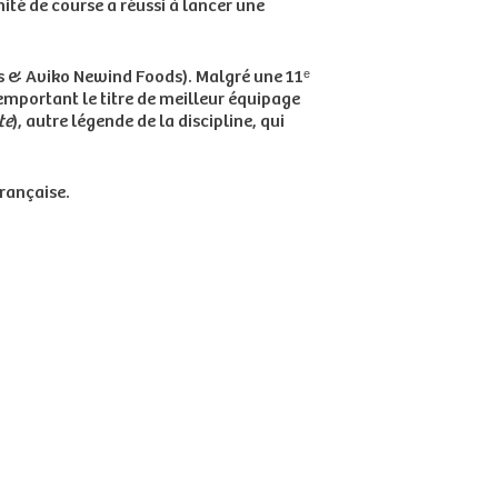
mité de course a réussi à lancer une
its & Aviko Newind Foods). Malgré une 11ᵉ
remportant le titre de meilleur équipage
te
), autre légende de la discipline, qui
française.