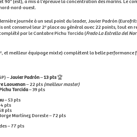
 et 90° (est), a mis à l’épreuve la concentration des marins. Le co
 nord-nord-ouest.
 dernière journée à un seul point du leader, Javier Padrón (Eurofr
ais ont conservé leur 2ᵉ place au général avec 22 points, tout en 
complété par le Cantabre
Pichu Torcida (
Fredo La Estrella del Nor
0ᵉ, et meilleur équipage mixte) complètent la belle performance 
SP) –
Javier Padrón
–
13 pts
🏆
re Laouenan
– 22 pts
(meilleur master)
Pichu Torcida
– 39 pts
au
– 53 pts
54 pts
58 pts
Jorge Martínez Doreste – 72 pts
des – 77 pts