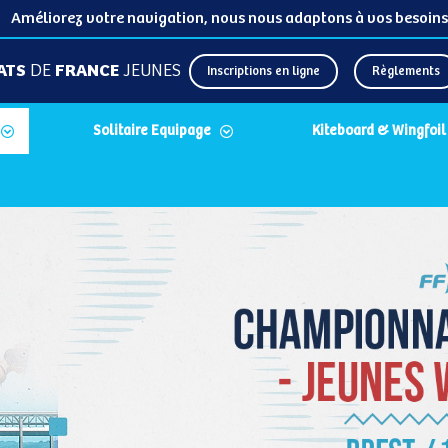
Améliorez votre navigation, nous nous adaptons à vos besoins
ATS
DE
FRANCE
JEUNES
Inscriptions en ligne
Règlements
Solitaire Equipage
Kiteboard & Wingfoil