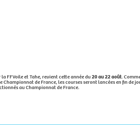
r la FFVoile et Tahe, revient cette année du
20 au 22 août
. Comme 
le
Championnat de France, les courses seront lancées en fin de jo
lectionnés au Championnat de France.