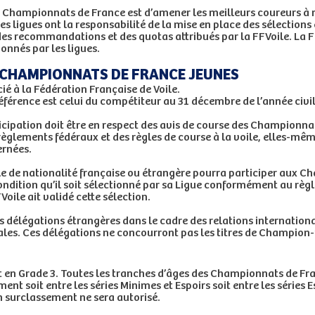
ux Championnats de France est d’amener les meilleurs coureurs à r
es ligues ont la responsabilité de la mise en place des sélection
des recommandations et des quotas attribués par la FFVoile. La FF
ionnés par les ligues.
X CHAMPIONNATS DE FRANCE JEUNES
cié à la Fédération Française de Voile.
référence est celui du compétiteur au 31 décembre de l’année civi
rticipation doit être en respect des avis de course des Championna
règlements fédéraux et des règles de course à la voile, elles-mêm
ernées.
le de nationalité française ou étrangère pourra participer aux 
condition qu’il soit sélectionné par sa Ligue conformément au règ
Voile ait validé cette sélection.
s délégations étrangères dans le cadre des relations internationa
ales. Ces délégations ne concourront pas les titres de Champion-
nt en Grade 3. Toutes les tranches d’âges des Championnats de Fr
nt soit entre les séries Minimes et Espoirs soit entre les séries Es
 surclassement ne sera autorisé.