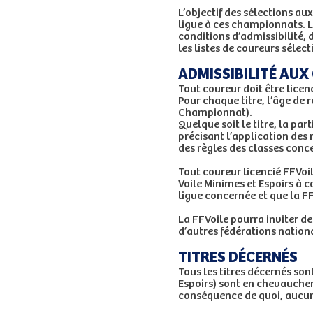
L’objectif des sélections a
ligue à ces championnats. L
conditions d’admissibilité, 
les listes de coureurs sélect
ADMISSIBILITÉ AU
Tout coureur doit être licen
Pour chaque titre, l’âge de 
Championnat).
Quelque soit le titre, la pa
précisant l’application des 
des règles des classes conc
Tout coureur licencié FFVoi
Voile Minimes et Espoirs à 
ligue concernée et que la FF
La FFVoile pourra inviter de
d’autres fédérations nation
TITRES DÉCERNÉS
Tous les titres décernés so
Espoirs) sont en chevaucheme
conséquence de quoi, aucun