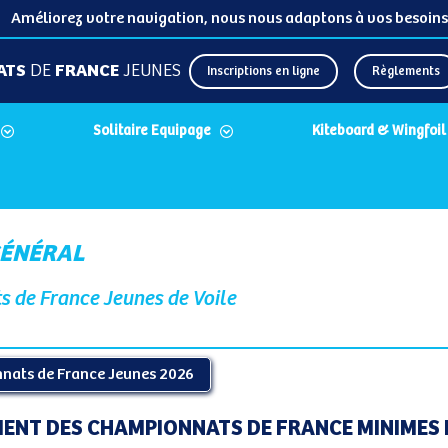
Améliorez votre navigation, nous nous adaptons à vos besoins
ATS
DE
FRANCE
JEUNES
Inscriptions en ligne
Règlements
Solitaire Equipage
Kiteboard & Wingfoil
GÉNÉRAL
 de France Jeunes de Voile
nats de France Jeunes 2026
ENT DES CHAMPIONNATS DE FRANCE MINIMES 