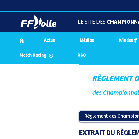
LE SITE DES
CHAMPIONN
Actus
Médias
Windsurf
Match Racing
RSO
RÈGLEMENT 
des Championnats
Règlement des Champion
EXTRAIT DU RÈGLEM