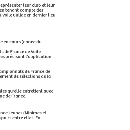
eprésenter leur club et leur
s en tenant compte des
Voile valide en dernier lieu
le en cours (année du
ts de France de Voile
es précisant l’application
Championnats de France de
lement de sélections de la
les qu'elle entretient avec
ne de France.
ance Jeunes (Minimes et
poirs entre elles. En